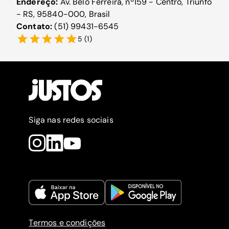
Endereço:
Av. Belo Ferreira, nº159 - Centro, Triunfo
- RS, 95840-000, Brasil
Contato:
(51) 99431-6545
5
(
1
)
Siga nas redes sociais
Termos e condições