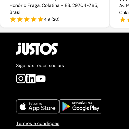
Honório Fraga, Colatina - ES, 29704-785,
Av. 
Brasil
Cola
4.9
(
20
)
Siga nas redes sociais
Termos e condições