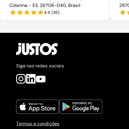
Colatina - ES, 29706-040, Brasil
2970
4.9
(
36
)
Siga nas redes sociais
Termos e condições