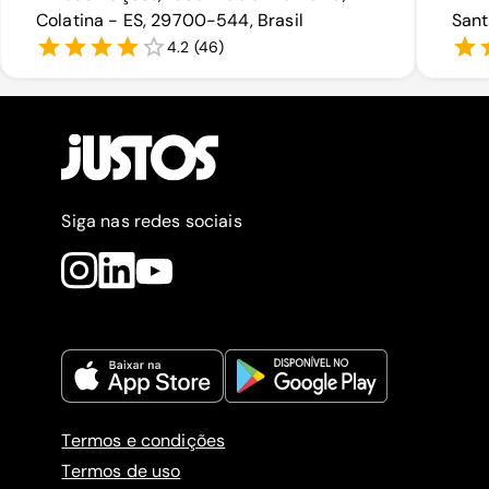
Colatina - ES, 29700-544, Brasil
Sant
4.2
(
46
)
Siga nas redes sociais
Termos e condições
Termos de uso