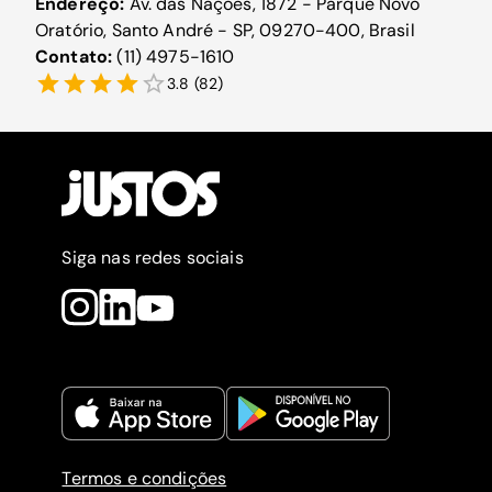
Endereço:
Av. das Nações, 1872 - Parque Novo
Oratório, Santo André - SP, 09270-400, Brasil
Contato:
(11) 4975-1610
3.8
(
82
)
Siga nas redes sociais
Termos e condições