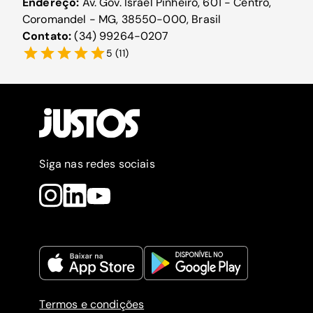
Endereço:
Av. Gov. Israel Pinheiro, 601 - Centro,
Coromandel - MG, 38550-000, Brasil
Contato:
(34) 99264-0207
5
(
11
)
Siga nas redes sociais
Termos e condições