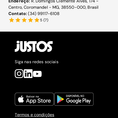
Endereço:
R. Domingos Clemente Alves, 174 -
Centro, Coromandel - MG, 38550-000, Brasil
Contato:
(34) 99117-6108
5
(
7
)
Siga nas redes sociais
Termos e condições