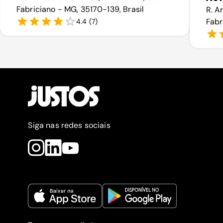
Fabriciano - MG, 35170-139, Brasil
R. A
Fabr
4.4
(
7
)
Siga nas redes sociais