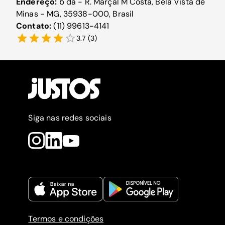
Endereço:
b da - R. Marçal M Costa, Bela Vista de
Minas - MG, 35938-000, Brasil
Contato:
(11) 99613-4141
3.7
(
3
)
Siga nas redes sociais
Termos e condições