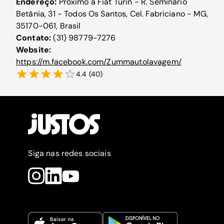
Endereço:
Próximo a Fiat Turin - R. Seminário
Betânia, 31 - Todos Os Santos, Cel. Fabriciano - MG,
35170-061, Brasil
Contato:
(31) 98779-7276
Website:
https://m.facebook.com/Zummautolavagem/
4.4
(
40
)
Siga nas redes sociais