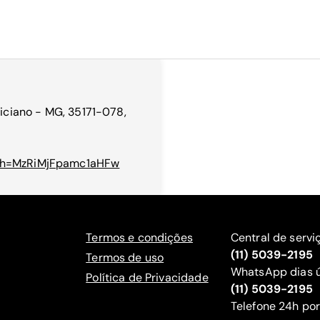
riciano - MG, 35171-078,
gsh=MzRiMjFpamc1aHFw
Termos e condições
Central de servi
(11) 5039-2195
Termos de uso
WhatsApp dias ú
Política de Privacidade
(11) 5039-2195
‍Telefone 24h por