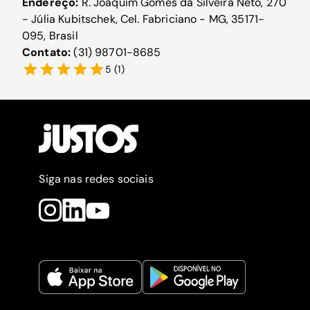
Endereço:
R. Joaquim Gomes da Silveira Neto, 270
- Júlia Kubitschek, Cel. Fabriciano - MG, 35171-
095, Brasil
Contato:
(31) 98701-8685
5
(
1
)
Siga nas redes sociais