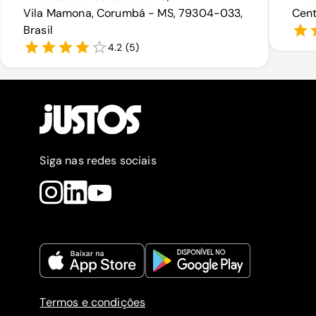
Vila Mamona, Corumbá - MS, 79304-033,
Cent
Brasil
4.2
(
5
)
Siga nas redes sociais
Termos e condições