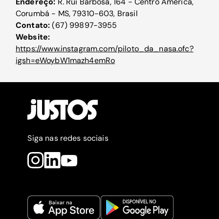
Endereço:
R. Rui Barbosa, 164 - Centro América,
Corumbá - MS, 79310-603, Brasil
Contato:
(67) 99897-3955
Website:
https://www.instagram.com/piloto_da_nasa.ofc?
igsh=eWoybW1mazh4emRo
Siga nas redes sociais