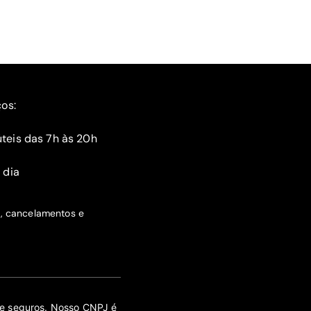
ços:
teis das 7h às 20h
 dia
s, cancelamentos e
 de seguros. Nosso CNPJ é