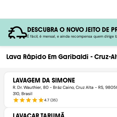
DESCUBRA O NOVO JEITO DE P
É fácil, é mensal, e ainda recompensa quem dirige
Lava Rápido
Em
Garibaldi
-
Cruz-Al
LAVAGEM DA SIMONE
R. Dr. Wauthier, 80 - Bráz Caino, Cruz Alta - RS, 980
310, Brasil
4.7
(
35
)
LAVACAR TARUMÃ