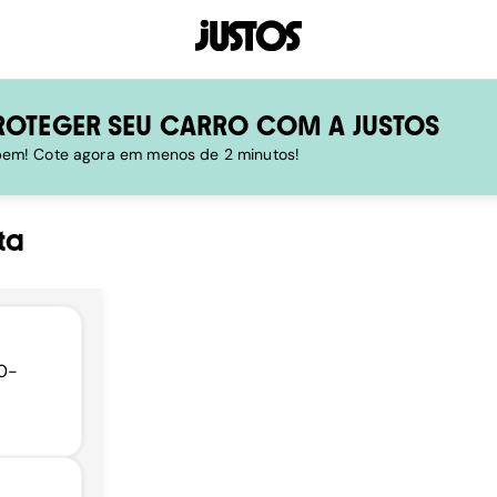
ROTEGER SEU CARRO COM A JUSTOS
 bem! Cote agora em menos de 2 minutos!
ta
50-