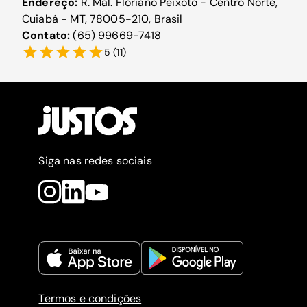
Endereço:
R. Mal. Floriano Peixoto - Centro Norte,
Cuiabá - MT, 78005-210, Brasil
Contato:
(65) 99669-7418
5
(
11
)
Siga nas redes sociais
Termos e condições