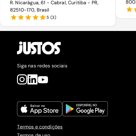
8003
R. Nicarágua, 61 - Cabral, Curitiba - PR,
82510-170, Brasil
5
(
3
)
Siga nas redes sociais
Termos e condições
Termos de uso