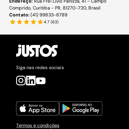
Endereço:
Rua Frei Lívio Panizza, 41 - Campo
Comprido, Curitiba - PR, 81270-720, Brasil
Contato:
(41) 99833-8789
4.7
(
63
)
Siga nas redes sociais
Termos e condições