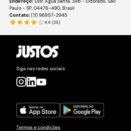
Endereço:
Estr. Água Santa, 39b - Eldorado, São
Paulo - SP, 04476-490, Brasil
Contato:
(11) 96957-2945
4.4
(
25
)
Siga nas redes sociais
Termos e condições