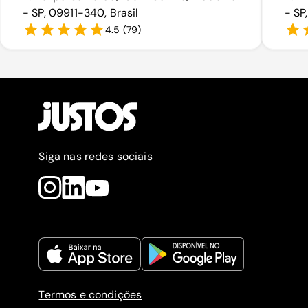
- SP, 09911-340, Brasil
- SP
4.5
(
79
)
Siga nas redes sociais
Termos e condições