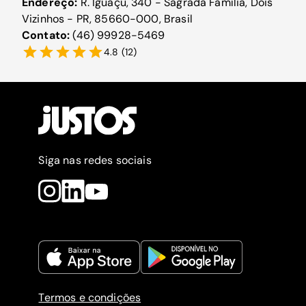
Endereço:
R. Iguaçu, 340 - Sagrada Família, Dois
Vizinhos - PR, 85660-000, Brasil
Contato:
(46) 99928-5469
4.8
(
12
)
Siga nas redes sociais
Termos e condições