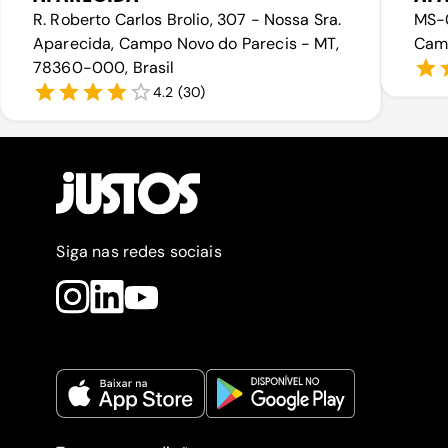
R. Roberto Carlos Brolio, 307 - Nossa Sra.
MS-0
Aparecida, Campo Novo do Parecis - MT,
Camp
78360-000, Brasil
4.2
(
30
)
Siga nas redes sociais