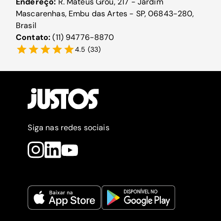
Endereço:
R. Mateus Grou, 217 - Jardim
Mascarenhas, Embu das Artes - SP, 06843-280,
Brasil
Contato:
(11) 94776-8870
4.5
(
33
)
Siga nas redes sociais