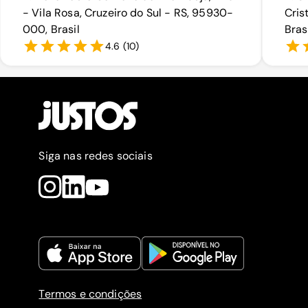
- Vila Rosa, Cruzeiro do Sul - RS, 95930-
Cris
000, Brasil
Bras
4.6
(
10
)
Siga nas redes sociais
Termos e condições