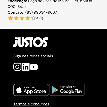
Endereço:
Poço de José de Moura - PB, 58908-
000, Brasil
Contato:
(83) 99634-9667
4
(
1
)
Siga nas redes sociais
Termos e condições