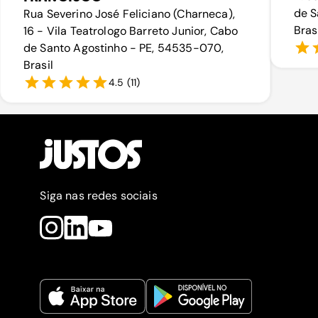
de S
Rua Severino José Feliciano (Charneca),
Bras
16 - Vila Teatrologo Barreto Junior, Cabo
de Santo Agostinho - PE, 54535-070,
Brasil
4.5
(
11
)
Siga nas redes sociais