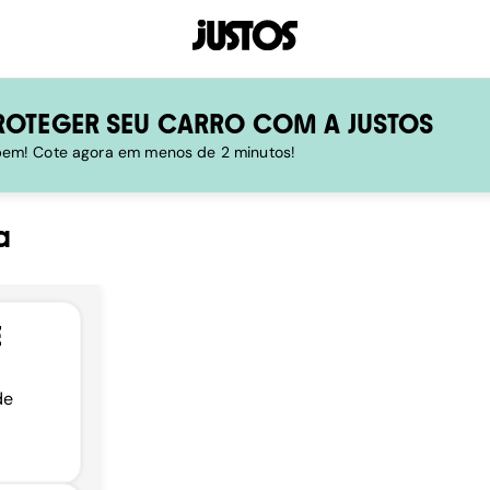
ROTEGER SEU CARRO COM A JUSTOS
 bem! Cote agora em menos de 2 minutos!
a
E
de