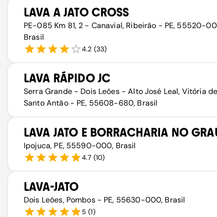
LAVA A JATO CROSS
PE-085 Km 81, 2 - Canavial, Ribeirão - PE, 55520-00
Brasil
4.2
(
33
)
LAVA RÁPIDO JC
Serra Grande - Dois Leões - Alto José Leal, Vitória d
Santo Antão - PE, 55608-680, Brasil
LAVA JATO E BORRACHARIA NO GRA
Ipojuca, PE, 55590-000, Brasil
4.7
(
10
)
LAVA-JATO
Dois Leões, Pombos - PE, 55630-000, Brasil
5
(
1
)