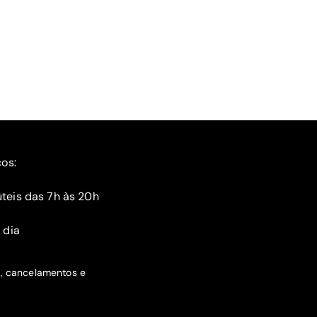
ços:
teis das 7h às 20h
 dia
s, cancelamentos e