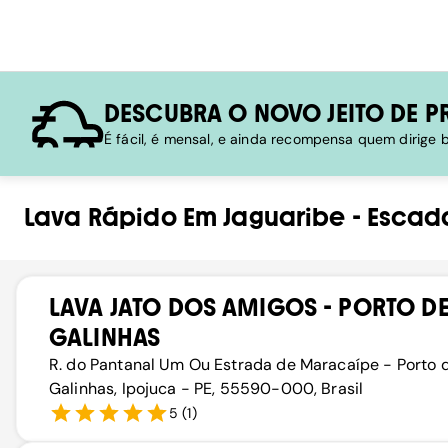
DESCUBRA O NOVO JEITO DE P
É fácil, é mensal, e ainda recompensa quem dirige
Lava Rápido
Em
Jaguaribe
-
Escad
LAVA JATO DOS AMIGOS - PORTO D
GALINHAS
R. do Pantanal Um Ou Estrada de Maracaípe - Porto 
Galinhas, Ipojuca - PE, 55590-000, Brasil
5
(
1
)