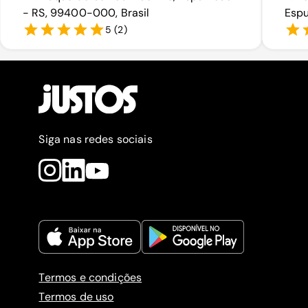
- RS, 99400-000, Brasil
Espu
5
(
2
)
Siga nas redes sociais
Termos e condições
Termos de uso