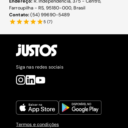
Endereço:
R. Independência, 375 - Centro,
Farroupilha - RS, 95180-000, Brasil
Contato:
(54) 99690-5489
5
(
7
)
Siga nas redes sociais
Termos e condições