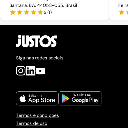
Santana, BA, 44053-055, Brasil
Feir
5
(
1
)
Siga nas redes sociais
Termos e condições
Termos de uso