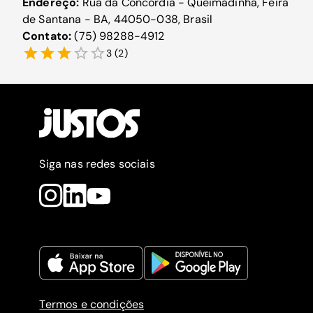
Endereço:
Rua da Concórdia - Queimadinha, Feira
de Santana - BA, 44050-038, Brasil
Contato:
(75) 98288-4912
3
(
2
)
Siga nas redes sociais
Termos e condições