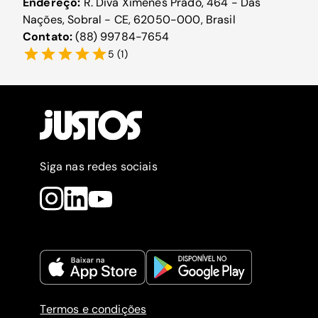
Endereço:
R. Diva Ximenes Prado, 464 - Das
Nações, Sobral - CE, 62050-000, Brasil
Contato:
(88) 99784-7654
5
(
1
)
Siga nas redes sociais
Termos e condições