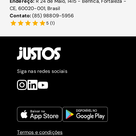
Endereço:
R 24 de Maio, 1415 - Benfica, Fortaleza -
CE, 60020-001, Brasil
Contato:
(85) 98809-5956
5
(
1
)
Siga nas redes sociais
Termos e condições