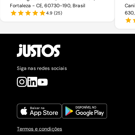
Fortaleza - CE, 60730-190, Brasil
Cani
630,
4.9
(
25
)
Siga nas redes sociais
Termos e condições