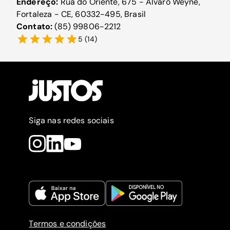
Endereço:
Rua do Oriente, 675 - Álvaro Weyne,
Fortaleza - CE, 60332-495, Brasil
Contato:
(85) 99806-2212
5
(
14
)
Siga nas redes sociais
Termos e condições