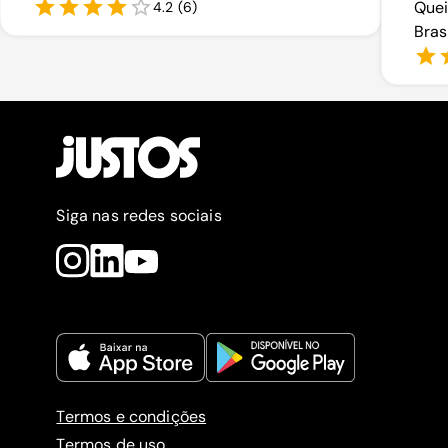
Quei
4.2
(
6
)
Bras
Siga nas redes sociais
Termos e condições
Termos de uso