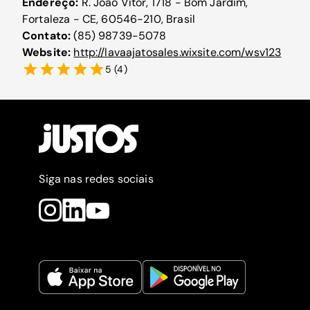
Endereço:
R. João Vítor, 1718 - Bom Jardim,
Fortaleza - CE, 60546-210, Brasil
Contato:
(85) 98739-5078
Website:
http://lavaajatosales.wixsite.com/wsv123
5
(
4
)
Siga nas redes sociais