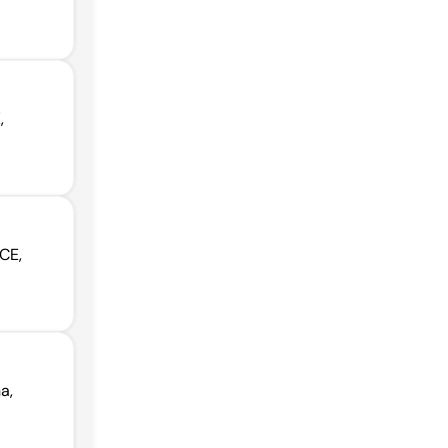
,
CE,
a,