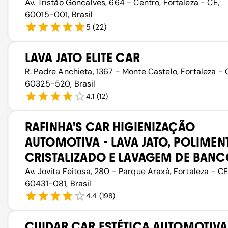
Av. Tristão Gonçalves, 664 - Centro, Fortaleza - CE,
60015-001, Brasil
5
(
22
)
LAVA JATO ELITE CAR
R. Padre Anchieta, 1367 - Monte Castelo, Fortaleza - 
60325-520, Brasil
4.1
(
12
)
RAFINHA'S CAR HIGIENIZAÇÃO
AUTOMOTIVA - LAVA JATO, POLIMEN
CRISTALIZADO E LAVAGEM DE BAN
Av. Jovita Feitosa, 280 - Parque Araxá, Fortaleza - CE
60431-081, Brasil
4.4
(
198
)
CUIDAR CAR ESTÉTICA AUTOMOTIVA