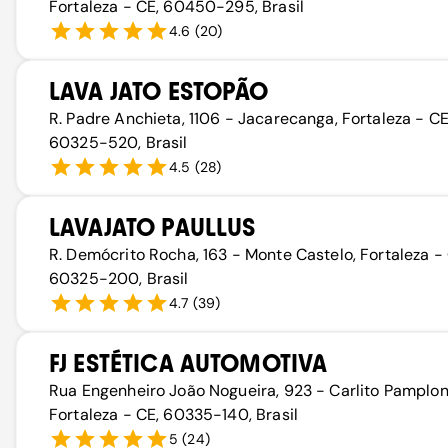
Fortaleza - CE, 60450-295, Brasil
4.6
(
20
)
LAVA JATO ESTOPÃO
R. Padre Anchieta, 1106 - Jacarecanga, Fortaleza - CE
60325-520, Brasil
4.5
(
28
)
LAVAJATO PAULLUS
R. Demócrito Rocha, 163 - Monte Castelo, Fortaleza - 
60325-200, Brasil
4.7
(
39
)
FJ ESTÉTICA AUTOMOTIVA
Rua Engenheiro João Nogueira, 923 - Carlito Pamplon
Fortaleza - CE, 60335-140, Brasil
5
(
24
)