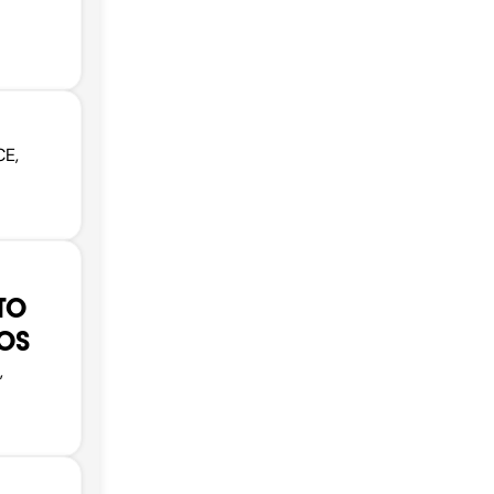
CE,
TO
COS
,