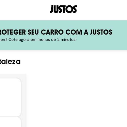
ROTEGER SEU CARRO COM A JUSTOS
 bem! Cote agora em menos de 2 minutos!
taleza