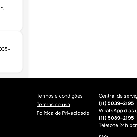
E,
0035-
Termos e condições
Central de servi
(11) 5039-2195
Termos de uso
WhatsApp dias ú
Política de Privacidade
(11) 5039-2195
‍Telefone 24h por