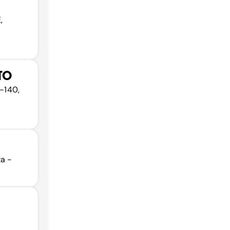
,
TO
5-140,
za -