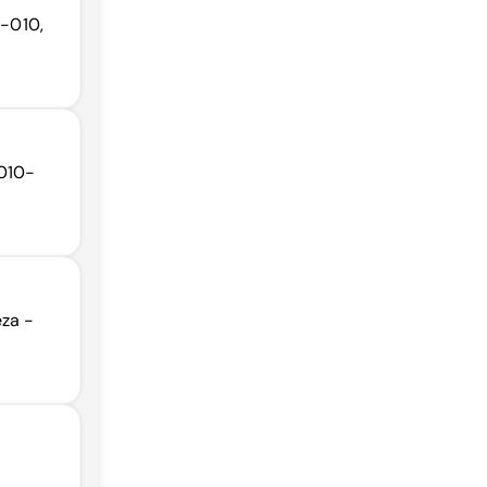
0-010,
0010-
eza -