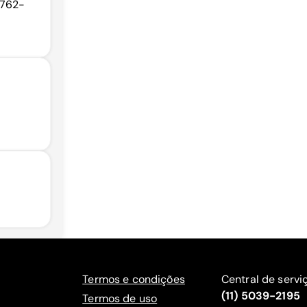
0762-
Termos e condições
Central de servi
(11) 5039-2195
Termos de uso