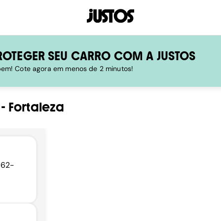
ROTEGER SEU CARRO COM A JUSTOS
 bem! Cote agora em menos de 2 minutos!
-
Fortaleza
762-