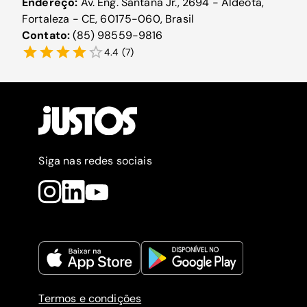
Endereço:
Av. Eng. Santana Jr., 2694 - Aldeota,
Fortaleza - CE, 60175-060, Brasil
Contato:
(85) 98559-9816
4.4
(
7
)
Siga nas redes sociais
Termos e condições