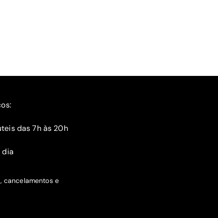
ços:
teis das 7h às 20h
 dia
s, cancelamentos e