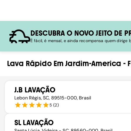
DESCUBRA O NOVO JEITO DE P
É fácil, é mensal, e ainda recompensa quem dirige
Lava Rápido
Em
Jardim-America
-
J.B LAVAÇÃO
Lebon Régis, SC, 89515-000, Brasil
5
(
2
)
SL LAVAÇÃO
Santa Lúcia, Videira - SC, 89560-000, Brasil