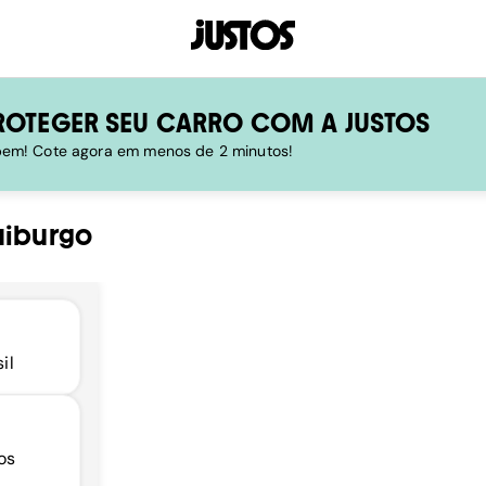
ROTEGER SEU CARRO COM A JUSTOS
 bem! Cote agora em menos de 2 minutos!
aiburgo
il
os