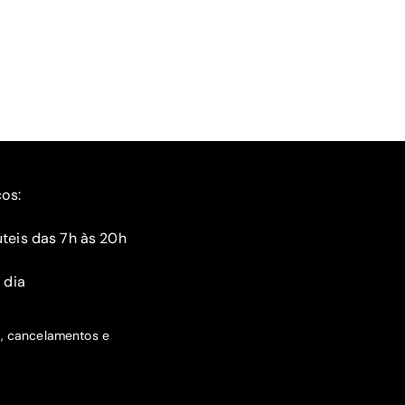
ços:
teis das 7h às 20h
 dia
s, cancelamentos e