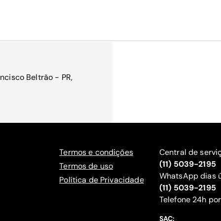
ncisco Beltrão - PR,
Termos e condições
Central de servi
(11) 5039-2195
Termos de uso
WhatsApp dias ú
Política de Privacidade
(11) 5039-2195
‍Telefone 24h por
SAC: