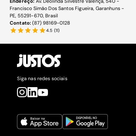
Endereço:
Av. Deolinda Silvestre Valença, 540 -
Francisco Simão Dos Santos Figueira, Garanhuns -
PE, 55291-670, Brasil
Contato:
(87) 98169-0128
4.5
(
11
)
Siga nas redes sociais