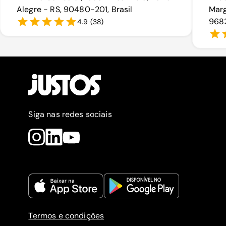
Alegre - RS, 90480-201, Brasil
Marg
9682
4.9
(
38
)
Siga nas redes sociais
Termos e condições