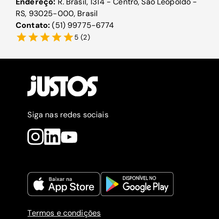
Endereço:
R. Brasil, 1314 - Centro, São Leopoldo -
RS, 93025-000, Brasil
Contato:
(51) 99775-6774
5
(
2
)
Siga nas redes sociais
Termos e condições