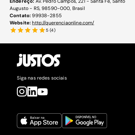
Endereço:
Av. Pedro Campos, 221 - Santa Fé, Santo
Augusto - RS, 98590-000, Brasil
Contato:
99938-2855
Website:
http://querenciaonline.com/
5
(
4
)
Siga nas redes sociais