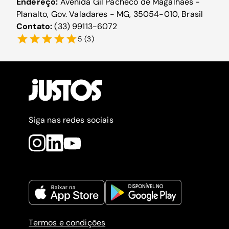
Endereço:
Avenida Gil Pacheco de Magalhães -
Planalto, Gov. Valadares - MG, 35054-010, Brasil
Contato:
(33) 99113-6072
5
(
3
)
Siga nas redes sociais
Termos e condições