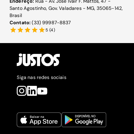
Endereço:
Rua - Av. José Ivair F. Mattos, 47 -
Santo Agostinho, Gov. Valadares - MG, 35065-142,
Brasil
Contato:
(33) 99987-8837
5
(
4
)
Siga nas redes sociais