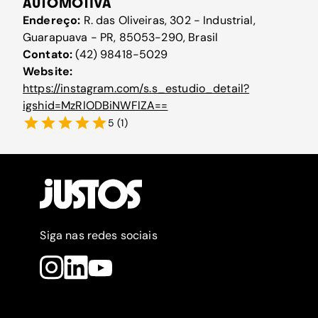
AUTOMOTIVA
Endereço:
R. das Oliveiras, 302 - Industrial,
Guarapuava - PR, 85053-290, Brasil
Contato:
(42) 98418-5029
Website:
https://instagram.com/s.s_estudio_detail?
igshid=MzRlODBiNWFlZA==
5
(
1
)
Siga nas redes sociais